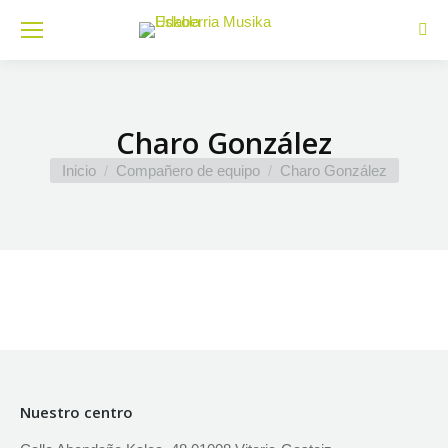
Busc
Charo González
Estás aquí:
Inicio
Compañero de equipo
Charo González
Nuestro centro