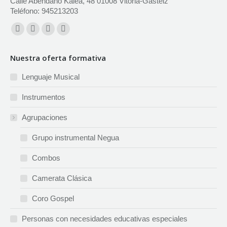
Calle Abendaño Kalea, 48 01008 Vitoria-Gasteiz
Teléfono: 945213203
Encuéntranos en:
Facebook
X
YouTube
Instagram
page
page
page
page
Nuestra oferta formativa
opens
opens
opens
opens
in
in
in
in
Lenguaje Musical
new
new
new
new
Instrumentos
window
window
window
window
Agrupaciones
Grupo instrumental Negua
Combos
Camerata Clásica
Coro Gospel
Personas con necesidades educativas especiales