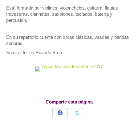
Está formada por violines, violonchelos, guitarra, flautas
traveseras, clarinetes, saxofones, teclados, batería y
percusión.
En su repertorio cuenta con obras clásicas, vascas y bandas
sonoras.
Su director es Ricardo Brea.
Comparte esta página
Share
Share
on
on
Facebook
X