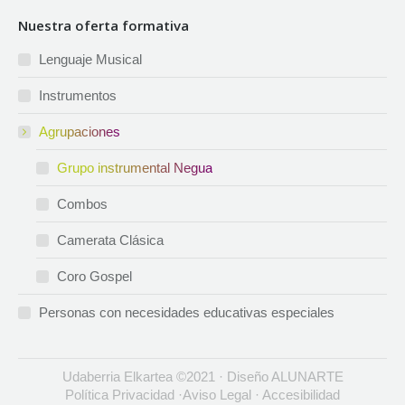
page
page
page
page
Nuestra oferta formativa
opens
opens
opens
opens
in
in
in
in
Lenguaje Musical
new
new
new
new
Instrumentos
window
window
window
window
Agrupaciones
Grupo instrumental Negua
Combos
Camerata Clásica
Coro Gospel
Personas con necesidades educativas especiales
Udaberria Elkartea ©2021 · Diseño
ALUNARTE
Política Privacidad
·
Aviso Legal
·
Accesibilidad