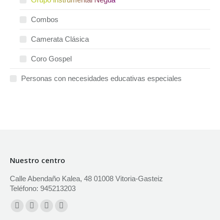
Combos
Camerata Clásica
Coro Gospel
Personas con necesidades educativas especiales
Nuestro centro
Calle Abendaño Kalea, 48 01008 Vitoria-Gasteiz
Teléfono: 945213203
Encuéntranos en:
Facebook
X
YouTube
Instagram