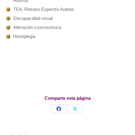
Autista)
TEA, Retraso Espectro Autista
Discapacidad visual
Alteración cromosómica
Hemiplegia
Comparte esta página
Share
Share
on
on
Facebook
X