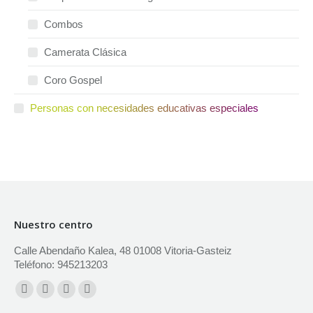
Combos
Camerata Clásica
Coro Gospel
Personas con necesidades educativas especiales
Nuestro centro
Calle Abendaño Kalea, 48 01008 Vitoria-Gasteiz
Teléfono: 945213203
Encuéntranos en:
Facebook
X
YouTube
Instagram