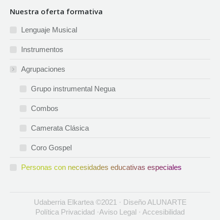
page
page
page
page
Nuestra oferta formativa
opens
opens
opens
opens
in
in
in
in
Lenguaje Musical
new
new
new
new
Instrumentos
window
window
window
window
Agrupaciones
Grupo instrumental Negua
Combos
Camerata Clásica
Coro Gospel
Personas con necesidades educativas especiales
Udaberria Elkartea ©2021 · Diseño
ALUNARTE
Política Privacidad
·
Aviso Legal
·
Accesibilidad