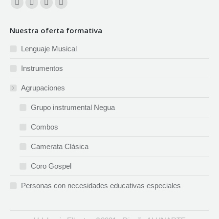
Facebook
X
YouTube
Instagram
page
page
page
page
Nuestra oferta formativa
opens
opens
opens
opens
in
in
in
in
Lenguaje Musical
new
new
new
new
Instrumentos
window
window
window
window
Agrupaciones
Grupo instrumental Negua
Combos
Camerata Clásica
Coro Gospel
Personas con necesidades educativas especiales